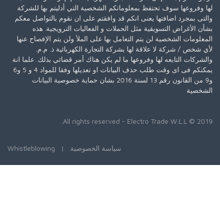
لها وفروعها سوف تحتفظ بمعلوماتكم الشخصية التي أدليتم بها للشركة
والتى بمجرد اضافتها يعنى انكم قد وافقتم على ان نقوم بالتواصل معكم
بشأن الأغراض التسويقية مثل الحملات و الفعاليات الترويجية. هذه
المعلومات الشخصية لن يتم التعامل بها على الملأ ولن يتم الإفصاح عنها
لأي شخص / شركة لا علاقة لها بشركة التجارة الكهربائية ذ. م.م.
والشركات التابعه لها وفروعها ما لم يكن هناك أمر قضائي بذلك. علما انة
يمكنكم فى اى وقت طلب حذف البيانات او تعديلها وفقا للمواد 4 و 5 و6
و9 من القانون رقم 13 لسنة 2016 بشان حماية خصوصية البيانات
الشخصية
- Electro Trade W.L.L.
2019 © All rights reserved
سياسة الخصوصية
|
Whistleblowing